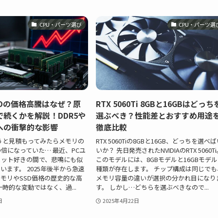
CPU・パーツ選び
CPU・パーツ選
SDの価格高騰はなぜ？原
RTX 5060Ti 8GBと16GBはどっち
続くかを解説！DDR5や
選ぶべき？性能差とおすすめ用途
への衝撃的な影響
徹底比較
うと見積もってみたらメモリの
RTX 5060Tiの8GBと16GB、どっちを選べ
倍になっていた… 最近、PCユ
いか？ 先日発売されたNVIDIAのRTX 5060T
ェット好きの間で、悲鳴にも似
このモデルには、8GBモデルと16GBモデル
います。 2025年後半から急速
種類が存在します。 チップ構成は同じでも
モリやSSD価格の歴史的な高
メモリ容量の違いが選択の分かれ目になり
一時的な変動ではなく、過...
す。 しかし…どちらを選ぶべきなので...
日
2025年4月22日