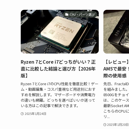
CPU・パーツ選び
Ryzen 7とCore i7どっちがいい？正
【レビュー】AM
直に比較した結論と選び方【2026年
AM5で最安
版】
際の使用感
Ryzen 7とCore i7のCPU性能を徹底比較！ゲー
先日、Fractal
ム・動画編集・コスパ重視など用途別におす
を組みました。 
すめを解説します。マザーボードや消費電力
8500Gをチ
の違いも網羅。どっちを選べばいいか迷って
は、このケース
いる方はこの記事で解決できます。
最新Socket
こちらのCPUに
2025年1月24日
リ...
2025年1月20日