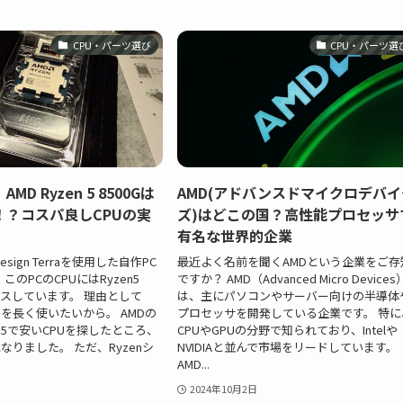
CPU・パーツ選び
CPU・パーツ選
D Ryzen 5 8500Gは
AMD(アドバンスドマイクロデバイ
！？コスパ良しCPUの実
ズ)はどこの国？高性能プロセッサ
有名な世界的企業
Design Terraを使用した自作PC
最近よく名前を聞くAMDという企業をご存
このPCのCPUにはRyzen5
ですか？ AMD（Advanced Micro Devices
ョイスしています。 理由として
は、主にパソコンやサーバー向けの半導体
を長く使いたいから。 AMDの
プロセッサを開発している企業です。 特に
 AM5で安いCPUを探したところ、
CPUやGPUの分野で知られており、Intelや
なりました。 ただ、Ryzenシ
NVIDIAと並んで市場をリードしています。
AMD...
2024年10月2日