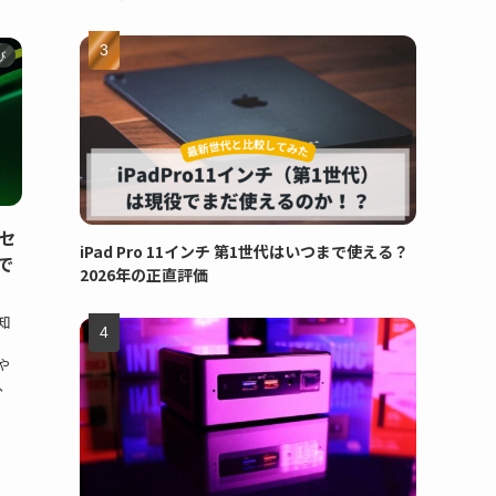
び
セ
iPad Pro 11インチ 第1世代はいつまで使える？
で
2026年の正直評価
知
）
や
、