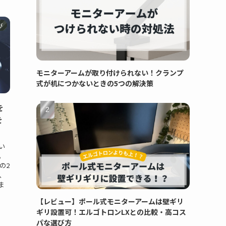
び
モニターアームが取り付けられない！クランプ
式が机につかないときの5つの解決策
を
を
ばい
i。
の2
、
ま
【レビュー】ポール式モニターアームは壁ギリ
ギリ設置可！エルゴトロンLXとの比較・高コス
パな選び方