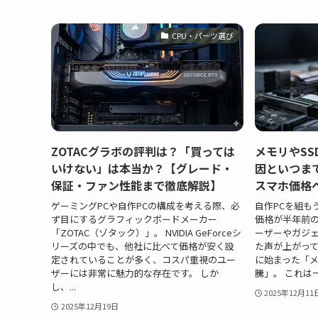
CPU・パーツ選び
ZOTACグラボの評判は？「買っては
メモリやS
いけない」は本当か？【グレード・
因といつまで
保証・ファン性能まで徹底解説】
スマホ価格
ゲーミングPCや自作PCの構成を考える際、必
自作PCを組も
ず目にするグラフィックボードメーカー
価格が半年前の
「ZOTAC（ゾタック）」。 NVIDIA GeForceシ
ーザーやガジ
リーズの中でも、他社に比べて価格が安く設
た声が上がって
定されていることが多く、コスパ重視のユー
に始まった「メ
ザーには非常に魅力的な存在です。 しか
騰」。 これは
し、...
2025年12月11
2025年12月19日