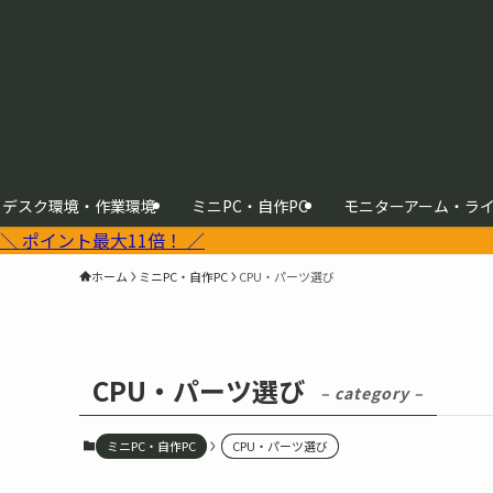
デスク環境・作業環境
ミニPC・自作PC
モニターアーム・ラ
＼ ポイント最大11倍！ ／
ホーム
ミニPC・自作PC
CPU・パーツ選び
CPU・パーツ選び
– category –
ミニPC・自作PC
CPU・パーツ選び