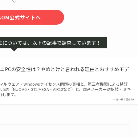
EKOM公式サイトへ
安全性については、以下の記事で調査しています！
）ミニPCの安全性は？やめとけと言われる理由とおすすめモデ
か？マルウェア・Windowsライセンス問題の真相と、第三者機関による検証
選（NUC A6・GT2 MEGA・AIR12など）と、国産メーカー選択肢・セキ
介します。
あわせて読みたい