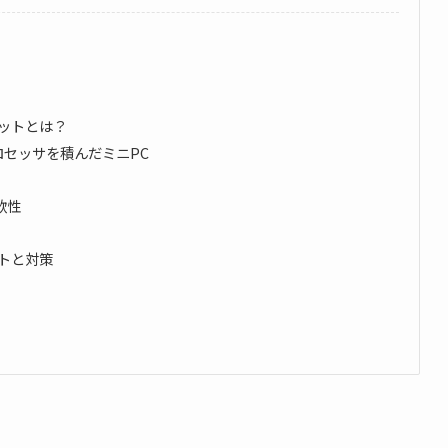
メリットとは？
9プロセッサを積んだミニPC
軟性
リットと対策